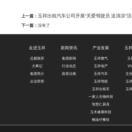
玉祥出租汽车公司开展“关爱驾驶员 送清凉”活
上一篇：
下一篇：
没有了
走进玉祥
新闻资讯
产业发展
玉
总裁致辞
集团新闻
玉祥燃气
玉
大事记
行业动态
玉祥地产
V
集团简介
政策法规
玉祥汽车
文
企业荣誉
玉祥驾校
玉
玉祥出租车
玉
一家人生物科技
智慧仁厨具
玉木健康科技
鲍渝仔餐饮