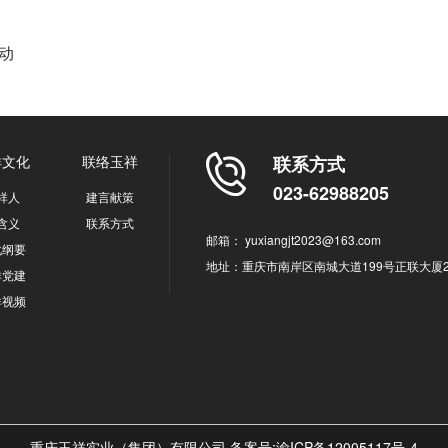
动
祥文化
联络玉祥
联系方式
023-62988205
祥人
建言献策
I含义
联系方式
邮箱： yuxiangjt2023@163.com
化纲要
地址：重庆市南岸区南城大道199号正联大厦2
祥党建
祥视频
重庆玉祥实业（集团）有限公司 备案号:
渝ICP备12005117号-4