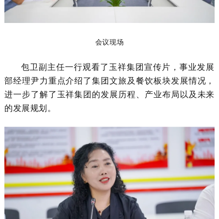
会议现场
包卫副主任一行观看了玉祥集团宣传片，
事业发展
部经理尹力重点介绍了集团文旅及餐饮板块发展情况，
进一步了解了玉祥集团的发展历程、产业布局以及未来
的发展规划。