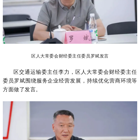
区人大常委会
财经委主任委员
罗斌发言
区交通运输委主任
李力，区人大常委会
财经委主任
委员
罗斌
围绕服务企业经营发展，持续优化营商环境等
方面做了发言。