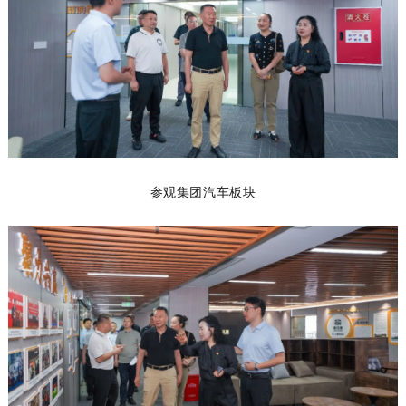
参观集团汽车板块