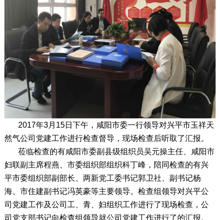
2017年3月15日下午，咸阳市委一行领导对兴平市玉祥天
然气公司党建工作进行检查督导，现场检查后听取了汇报。
莅临检查的有咸阳市委副县级组织员吴元操主任、咸阳市
妇联副主席程燕、市委组织部组织科丁峰，陪同检查的有兴
平市委组织部副部长、两新党工委书记郭卫社、副书记杨
海、市住建副书记冯英豪等主要领导。检查组领导对兴平公
司党建工作及公司工、青、妇组织工作进行了现场检查，公
司党支部书记向检查组领导就公司党建工作进行了的汇报。